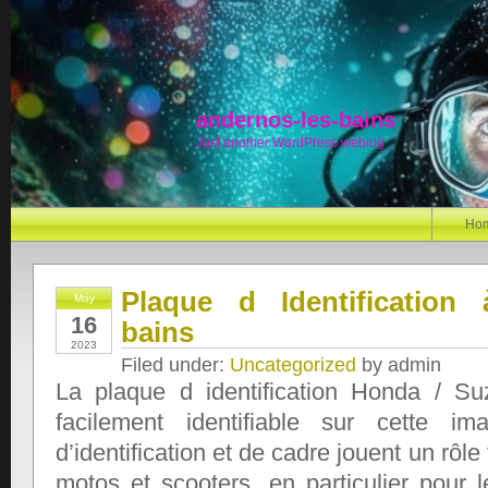
andernos-les-bains
Just another WordPress weblog
Ho
Plaque d Identification 
May
16
bains
2023
Filed under:
Uncategorized
by admin
La plaque d identification Honda / Su
facilement identifiable sur cette im
d’identification et de cadre jouent un rôl
motos et scooters, en particulier pour 